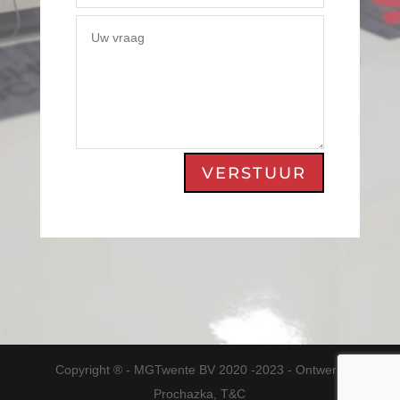
VERSTUUR
Copyright ® - MGTwente BV 2020 -2023 - Ontwerp
Prochazka, T&C